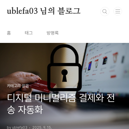
본문 바로가기
ublefa03 님의 블로그
홈
태그
방명록
카테고리 없음
디지털 미니멀리즘 결제와 전
송 자동화
by ublefa03
2025. 9. 15.