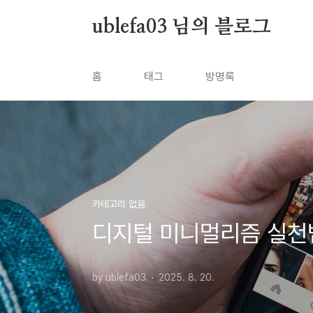
본문 바로가기
ublefa03 님의 블로그
홈
태그
방명록
카테고리 없음
디지털 미니멀리즘 실천법 
by ublefa03
2025. 8. 20.