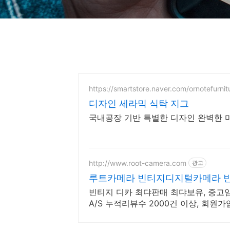
https://smartstore.naver.com/ornotefurnit
디자인 세라믹 식탁 지그
국내공장 기반 특별한 디자인 완벽한 
http://www.root-camera.com
광고
루트카메라 빈티지디지털카메라 
빈티지 디카 최댜판매 최댜보유, 중고
A/S 누적리뷰수 2000건 이상, 회원가입