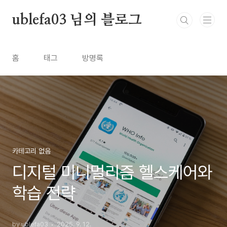
본문 바로가기
ublefa03 님의 블로그
홈
태그
방명록
카테고리 없음
디지털 미니멀리즘 헬스케어와
학습 전략
by ublefa03
2025. 9. 12.