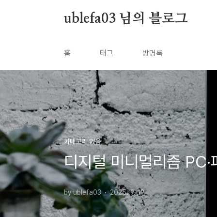
본문 바로가기
ublefa03 님의 블로그
홈
태그
방명록
카테고리 없음
디지털 미니멀리즘 PC·
by ublefa03
2025. 9. 19.