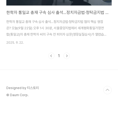
한학자 통일교 총재 구속 심사 출석…정치자금법·청탁금지법 혐의 핵심 쟁점은?
한학자 통일교 총재 구속 심사 출석…정치자금법·청탁금지법 혐의 핵심 쟁점
은? 오늘(9월 22일) 오후 1시 30분, 서울중앙지법에서 세계평화통일가정연
합(통일교)의 총재 한학자 씨의 구속 전 피의자 심문(영장실질심사)가 열렸습
니다. 이번 사건은 단순한 종교계 이슈를 넘어 정치권 로비, 청탁, 불법 정치자
2025. 9. 22.
금 의혹까지 얽힌 초대형 정국 이슈로 떠오르고 있습니다.주요 혐의: 김건희 여
사에 고가 선물·권성동 의원에 1억 정치자금특검은 한학자 총재가 김건희 여사
1
에게 명품 가방 및 고가 목걸이 등 선물을 제공하며 청탁을 시도했다고 보고 있
으며, 동시에 국민의힘 권성동 의원에게 1억 원을 불법 정치자금으로 전달한 혐
의를 적용했습니다. 또한, 증거인멸 교사와 업무상 횡령 혐의도 함께 포함된 것
으로 알려졌습니다. 통일..
Designed by 티스토리
© Daum Corp.