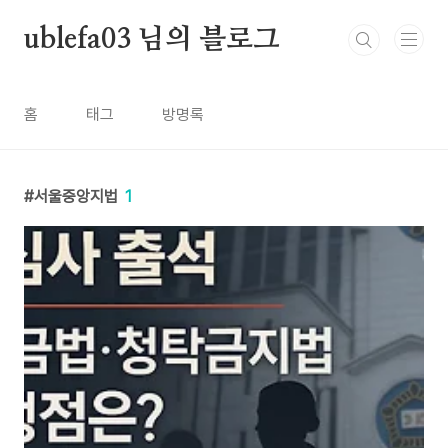
본문 바로가기
ublefa03 님의 블로그
홈
태그
방명록
서울중앙지법
1