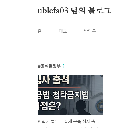
본문 바로가기
ublefa03 님의 블로그
홈
태그
방명록
윤석열정부
1
한학자 통일교 총재 구속 심사 출석…정치자금법·청탁금지법 혐의 핵심 쟁점은?