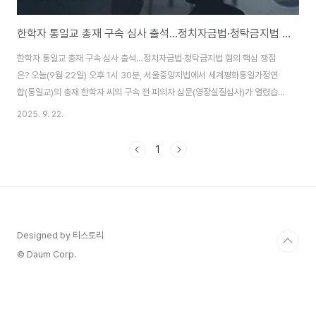
한학자 통일교 총재 구속 심사 출석…정치자금법·청탁금지법 혐의 핵심 쟁점은?
한학자 통일교 총재 구속 심사 출석…정치자금법·청탁금지법 혐의 핵심 쟁점
은? 오늘(9월 22일) 오후 1시 30분, 서울중앙지법에서 세계평화통일가정연
합(통일교)의 총재 한학자 씨의 구속 전 피의자 심문(영장실질심사)가 열렸습
니다. 이번 사건은 단순한 종교계 이슈를 넘어 정치권 로비, 청탁, 불법 정치자
2025. 9. 22.
금 의혹까지 얽힌 초대형 정국 이슈로 떠오르고 있습니다.주요 혐의: 김건희 여
사에 고가 선물·권성동 의원에 1억 정치자금특검은 한학자 총재가 김건희 여사
1
에게 명품 가방 및 고가 목걸이 등 선물을 제공하며 청탁을 시도했다고 보고 있
으며, 동시에 국민의힘 권성동 의원에게 1억 원을 불법 정치자금으로 전달한 혐
의를 적용했습니다. 또한, 증거인멸 교사와 업무상 횡령 혐의도 함께 포함된 것
으로 알려졌습니다. 통일..
Designed by 티스토리
© Daum Corp.