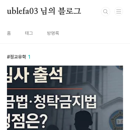
본문 바로가기
ublefa03 님의 블로그
홈
태그
방명록
정교유학
1