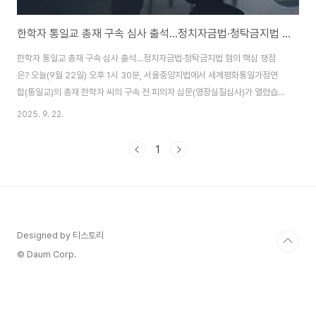
한학자 통일교 총재 구속 심사 출석…정치자금법·청탁금지법 혐의 핵심 쟁점은?
한학자 통일교 총재 구속 심사 출석…정치자금법·청탁금지법 혐의 핵심 쟁점
은? 오늘(9월 22일) 오후 1시 30분, 서울중앙지법에서 세계평화통일가정연
합(통일교)의 총재 한학자 씨의 구속 전 피의자 심문(영장실질심사)가 열렸습
니다. 이번 사건은 단순한 종교계 이슈를 넘어 정치권 로비, 청탁, 불법 정치자
2025. 9. 22.
금 의혹까지 얽힌 초대형 정국 이슈로 떠오르고 있습니다.주요 혐의: 김건희 여
사에 고가 선물·권성동 의원에 1억 정치자금특검은 한학자 총재가 김건희 여사
1
에게 명품 가방 및 고가 목걸이 등 선물을 제공하며 청탁을 시도했다고 보고 있
으며, 동시에 국민의힘 권성동 의원에게 1억 원을 불법 정치자금으로 전달한 혐
의를 적용했습니다. 또한, 증거인멸 교사와 업무상 횡령 혐의도 함께 포함된 것
으로 알려졌습니다. 통일..
Designed by 티스토리
© Daum Corp.