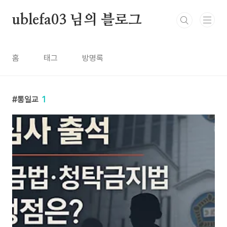
본문 바로가기
ublefa03 님의 블로그
홈
태그
방명록
통일교
1