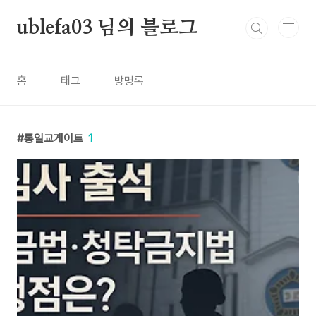
본문 바로가기
ublefa03 님의 블로그
홈
태그
방명록
통일교게이트
1