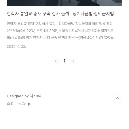
한학자 통일교 총재 구속 심사 출석…정치자금법·청탁금지법 혐의 핵심 쟁점은?
한학자 통일교 총재 구속 심사 출석…정치자금법·청탁금지법 혐의 핵심 쟁점
은? 오늘(9월 22일) 오후 1시 30분, 서울중앙지법에서 세계평화통일가정연
합(통일교)의 총재 한학자 씨의 구속 전 피의자 심문(영장실질심사)가 열렸습
니다. 이번 사건은 단순한 종교계 이슈를 넘어 정치권 로비, 청탁, 불법 정치자
2025. 9. 22.
금 의혹까지 얽힌 초대형 정국 이슈로 떠오르고 있습니다.주요 혐의: 김건희 여
사에 고가 선물·권성동 의원에 1억 정치자금특검은 한학자 총재가 김건희 여사
1
에게 명품 가방 및 고가 목걸이 등 선물을 제공하며 청탁을 시도했다고 보고 있
으며, 동시에 국민의힘 권성동 의원에게 1억 원을 불법 정치자금으로 전달한 혐
의를 적용했습니다. 또한, 증거인멸 교사와 업무상 횡령 혐의도 함께 포함된 것
으로 알려졌습니다. 통일..
Designed by 티스토리
© Daum Corp.