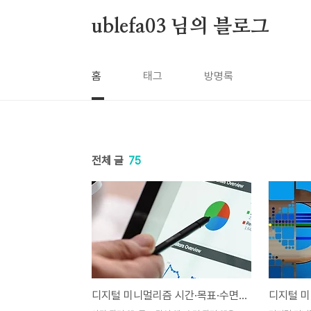
본문 바로가기
ublefa03 님의 블로그
홈
태그
방명록
전체 글
75
디지털 미니멀리즘 시간·목표·수면 관리 앱 활용법