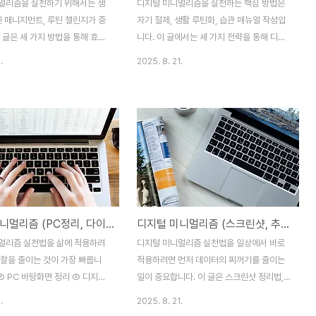
멀리즘을 실천하기 위해서는 생
디지털 미니멀리즘을 실천하는 핵심 방법은
틴 매니지먼트, 루틴 챌린지가 중
자기 절제, 생활 루틴화, 습관 매뉴얼 작성입
 글은 세 가지 방법을 통해 효율
니다. 이 글에서는 세 가지 전략을 통해 디지
 잡힌 디지털 습관을 만드는 구체
털 과부하를 줄이고 균형 잡힌 삶을 유지하는
.
2025. 8. 21.
 소개합니다.생활 코칭디지털 생
실질적인 방법을 소개합니다.디지털 미니멀
단순히 스마트폰을 덜 사용하고,
리즘 자기 절제법디지털 자기 절제법은 빠르
 줄이는 것을 넘어 전체적인 삶
게 흘러가는 현대 사회에서 필수적인 주제입
되찾는 과정입니다. 현대 사회는
니다. 우리는 하루 대부분을 스마트폰, 컴퓨
 뗄 수 없는 구조로 되어 있습
터, 태블릿 같은 디지털 기기에 의존하며 살
인 업무, 학습, 여가활동, 심지어
고 있습니다. 그러나 지나친 디지털 사용은
 대부분이 디지털 도구를 통해
집중력 저하, 수면 장애, 스트레스 증가와 같
있습니다. 그러나 이로 인해 오히
은 문제를 초래할 수 있습니다. 자기 절제법
잡해지고 스트레스가 늘어나는 경
을 실천한다는 것은 단순히 기기를 멀리하는
디지털 미니멀리즘 (PC정리, 다이어리, 음성메모)
디지털 미니멀리즘 (스크린샷, 추억, 창작정리)
. 생활 코칭은 이러한 문제 상
것이 아니라, 기기를 어떻게 다루고 사용하는
으로 진단하고 개인 맞춤형 해결
지에 대한 태도를 바꾸는 것입니다. 예를 들
멀리즘 실천법을 삶에 적용하려
디지털 미니멀리즘 실천법을 일상에서 바로
 역할을 합니다. 즉, 단순히 '사
어 스마트폰 알림을 모두 켜둔다면 업무나 학
마찰을 줄이는 것이 가장 빠릅니
적용하려면 먼저 데이터의 찌꺼기를 줄이는
여라'가 아..
습 중에 집중력을 유지하기 ..
 ① PC 바탕화면 정리 ② 디지털
일이 중요합니다. 이 글은 스크린샷 정리법,
순 운영 ③ 음성메모 관리라는 세
디지털 추억 보관, 창작 자료 정리를 핵심 축
.
2025. 8. 21.
해 업무와 생활 전반의 정보 흐
으로 삼아 혼잡한 갤러리와 폴더 구조를 단순