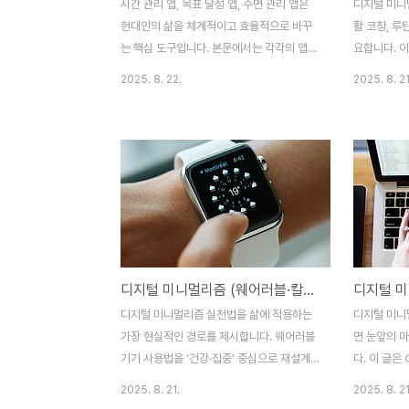
시간 관리 앱, 목표 달성 앱, 수면 관리 앱은
디지털 미니
현대인의 삶을 체계적이고 효율적으로 바꾸
활 코칭, 루
는 핵심 도구입니다. 본문에서는 각각의 앱
요합니다. 이
특징과 활용 방법, 장단점을 심층 분석하고,
적이고 균형
2025. 8. 22.
2025. 8. 21
실제 적용 팁과 추천 앱까지 소개합니다.시간
적인 전략을
관리 앱 활용법시간 관리 앱은 단순히 일정을
활 코칭은 
기록하는 수준을 넘어, 개인의 하루 루틴을
SNS 시간을
효율적으로 설계하고 실행할 수 있도록 돕는
의 균형을 
도구입니다. 특히 직장인, 학생, 프리랜서처
디지털 기기와
럼 자기 주도적 일정 관리가 필요한 사람들에
니다. 일상적
게는 필수적이라 할 수 있습니다. 가장 많이
인간관계까지
활용되는 앱으로는 구글 캘린더, 트렐로, 노
이루어지고 
션, 투두이스트 등이 있으며, 이 앱들의 공통
려 삶이 복
디지털 미니멀리즘 (웨어러블·칼뉴포트·포모)
점은 “시각화”와 “알림 기능”을 제공한다는
우가 많습니다
점입니다. 일정과 업무를 단순히 메모장에 기
황을 체계적
디지털 미니멀리즘 실천법을 삶에 적용하는
디지털 미니
록하는 것과 달리, 시간 관리 앱은 하루·주·월
책을 제공하는
가장 현실적인 경로를 제시합니다. 웨어러블
면 눈앞의 
단위로 ..
용 시간을 줄
기기 사용법을 ‘건강·집중’ 중심으로 재설계
다. 이 글은
하고, 칼 뉴포트의 실천 팁을 일·학습 루틴에
다이어리 단
2025. 8. 21.
2025. 8. 21
녹이며, 포모(FOMO) 증후군을 조모
가지 축을 통